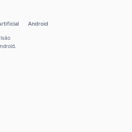
rtificial
·
Android
visão
ndroid.